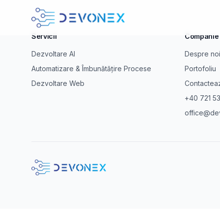
Servicii
Companie
Dezvoltare AI
Despre no
Automatizare & Îmbunătățire Procese
Portofoliu
Dezvoltare Web
Contactea
+40 721 5
office@de