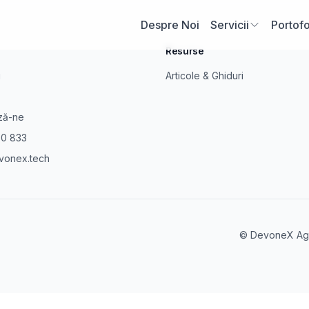
Despre Noi
Servicii
Portofo
Resurse
i
Articole & Ghiduri
ză-ne
30 833
vonex.tech
© DevoneX Age