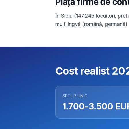
Piața firme de cont
În Sibiu (147.245 locuitori, pre
multilingvă (română, germană) ș
Cost realist 20
SETUP UNIC
1.700-3.500 EU