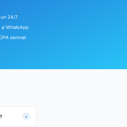
uri 24/7
 și WhatsApp
 DPA semnat
u?
+