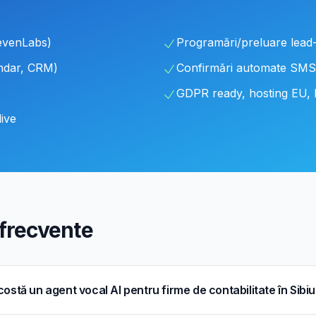
evenLabs)
Programări/preluare lead-
endar, CRM)
Confirmări automate SMS
GDPR ready, hosting EU,
live
 frecvente
costă un agent vocal AI pentru firme de contabilitate în Sibi