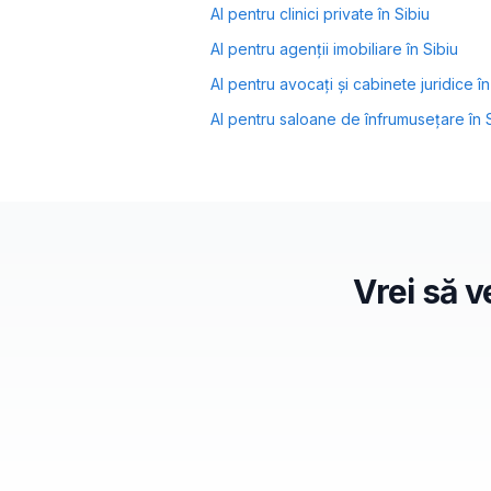
AI pentru
clinici private
în
Sibiu
AI pentru
agenții imobiliare
în
Sibiu
AI pentru
avocați și cabinete juridice
î
AI pentru
saloane de înfrumusețare
în
Vrei să v