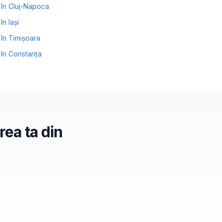
în
Cluj-Napoca
în
Iași
în
Timișoara
în
Constanța
rea ta din