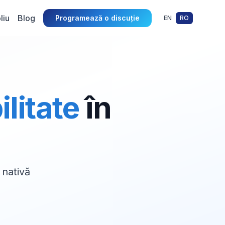
liu
Blog
Programează o discuție
EN
RO
litate
în
 nativă