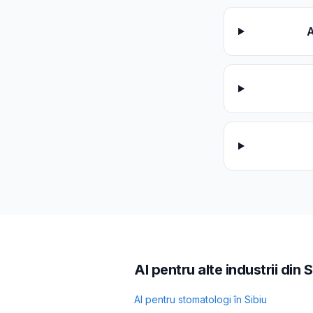
A
AI pentru alte industrii din S
AI pentru
stomatologi
în
Sibiu