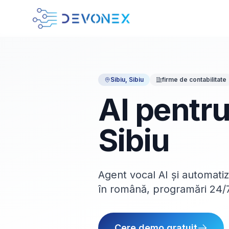
Sibiu
,
Sibiu
firme de contabilitate
AI pentr
Sibiu
Agent vocal AI și automatiz
în română, programări 24/7,
Cere demo gratuit