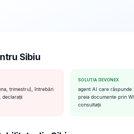
ntru Sibiu
SOLUȚIA DEVONEX
na, trimestru), întrebări
agent AI care răspunde la
 declarații
preia documente prin W
consultații