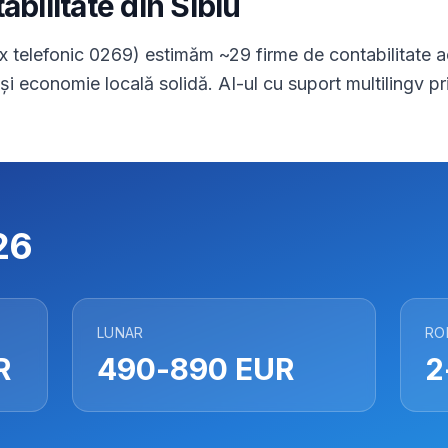
abilitate din Sibiu
fix telefonic 0269) estimăm ~29 firme de contabilitate a
i economie locală solidă. AI-ul cu suport multilingv pri
26
LUNAR
RO
R
490-890 EUR
2